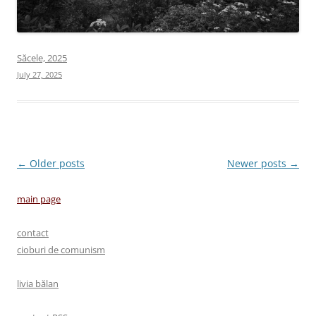
Săcele, 2025
July 27, 2025
Post
←
Older posts
Newer posts
→
navigation
main page
contact
cioburi de comunism
livia bălan