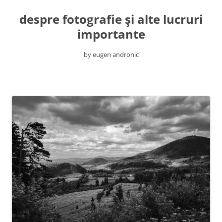
despre fotografie şi alte lucruri
importante
by eugen andronic
Skip
to
content