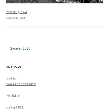
Pescăruș, 2024
August 20, 2025
Post
←
Săcele, 2025
navigation
main page
contact
cioburi de comunism
livia bălan
content RSS