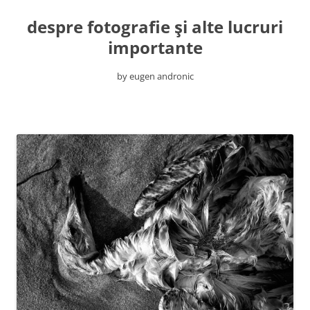
despre fotografie şi alte lucruri
importante
by eugen andronic
Skip
to
content