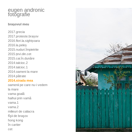
eugen andronic
fotografie
braşovul meu
2017.grecia
2017.proteste.brașov
2016.flori.la.sighișoara
2016.la.peleș
2015.nuduri.împietrite
2015.țevi.din.cet
2015.cai.în.dunăre
2014.talcioc.2
2014.talcioc.1
2014.oameni la mare
2014.pătrate
2014.strada mea
oamenii pe care nu-i vedem
la mare
vama goală
haihui prin vamă
vama.1
vama.2
milieuri de caliacra
fîşii de braşov
hong kong
în cartier
cet