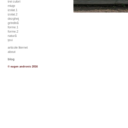
trei culori
miuţe
izolat.1
izolat.2
dezgheţ
grindină
forme.1
forme.2
natură
țevi
articole liternet
about
blog
© eugen andronic 2016