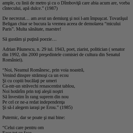
ample, cu linii de metro şi cu o Dîmboviţă care abia acum are, vorba
cîntecului, apă dulce.” (1987)
De necrezut… am avut un demiurg şi noi l-am împuşcat. Tovarăşul
Beligan chiar se bucura la vremea aceea de demolarea “micului
Paris”. Multa sănătate, maestre!
Să gustăm şi puţină poezie…
Adrian Păunescu
, n. 29 iul. 1943, poet, ziarist, politician ( senator
din 1992, din 2000 preşedintele comisiei de cultura din Senatul
României).
“Noi, Neamul Românesc, prin voia noastră,
Venind dinspre strămoşi ca un ecou
Şi cu copiii bucălaţi pe umeri
Ca-ntr-un străvechi renascentist tablou,
Noi hotărîm prin toţi aleşii noştri
Să învestim în rang suprem din nou
Pe cel ce ne-a redat independenţa
Şi să-l alegem iaraşi pe Erou.” (1985)
Puternic, dar se poate şi mai bine:
“Celui care pentru om
Face tot ce face,