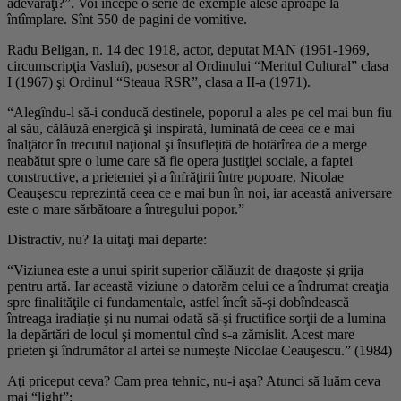
adevăraţi?”. Voi începe o serie de exemple alese aproape la
întîmplare. Sînt 550 de pagini de vomitive.
Radu Beligan
, n. 14 dec 1918, actor, deputat MAN (1961-1969,
circumscripţia Vaslui), posesor al Ordinului “Meritul Cultural” clasa
I (1967) şi Ordinul “Steaua RSR”, clasa a II-a (1971).
“Alegîndu-l să-i conducă destinele, poporul a ales pe cel mai bun fiu
al său, călăuză energică şi inspirată, luminată de ceea ce e mai
înalţător în trecutul naţional şi însufleţită de hotărîrea de a merge
neabătut spre o lume care să fie opera justiţiei sociale, a faptei
constructive, a prieteniei şi a înfrăţirii între popoare. Nicolae
Ceauşescu reprezintă ceea ce e mai bun în noi, iar această aniversare
este o mare sărbătoare a întregului popor.”
Distractiv, nu? Ia uitaţi mai departe:
“Viziunea este a unui spirit superior călăuzit de dragoste şi grija
pentru artă. Iar această viziune o datorăm celui ce a îndrumat creaţia
spre finalităţile ei fundamentale, astfel încît să-şi dobîndească
întreaga iradiaţie şi nu numai odată să-şi fructifice sorţii de a lumina
la depărtări de locul şi momentul cînd s-a zămislit. Acest mare
prieten şi îndrumător al artei se numeşte Nicolae Ceauşescu.” (1984)
Aţi priceput ceva? Cam prea tehnic, nu-i aşa? Atunci să luăm ceva
mai “light”: