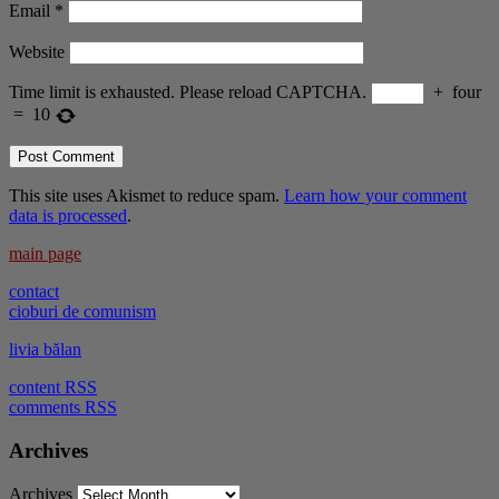
Email
*
Website
Time limit is exhausted. Please reload CAPTCHA.
+
four
=
10
This site uses Akismet to reduce spam.
Learn how your comment
data is processed
.
main page
contact
cioburi de comunism
livia bălan
content RSS
comments RSS
Archives
Archives