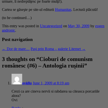
urmare, îi nedreptăţesc pe foarte mulţi!).
Cartea se găseşte pe site-ul editurii
Humanitas
. Lectură plăcută!
(to be continued…)
This entry was posted in
Uncategorized
on
May 30, 2009
by
eugen
andronic
.
Post navigation
←
Dor de mare…
Pași prin Roma – galerie Liternet
→
3 thoughts on “
Cioburi de comunism
românesc (#6) – Antologia ruşinii
”
ovidiu
June 1, 2009 at 8:19 am
Crezi ca are cineva nervii si rabdarea sa citeasca porcariile
alora?
Ovi