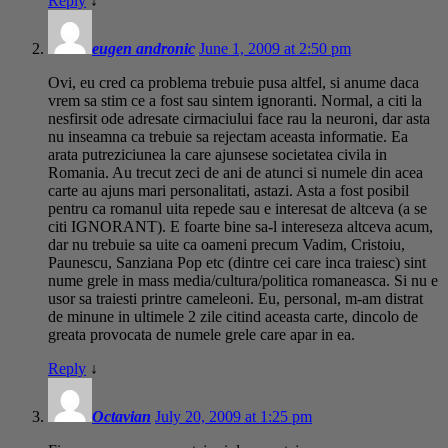
Reply
↓
eugen andronic
June 1, 2009 at 2:50 pm
Ovi, eu cred ca problema trebuie pusa altfel, si anume daca
vrem sa stim ce a fost sau sintem ignoranti. Normal, a citi la
nesfirsit ode adresate cirmaciului face rau la neuroni, dar asta
nu inseamna ca trebuie sa rejectam aceasta informatie. Ea
arata putreziciunea la care ajunsese societatea civila in
Romania. Au trecut zeci de ani de atunci si numele din acea
carte au ajuns mari personalitati, astazi. Asta a fost posibil
pentru ca romanul uita repede sau e interesat de altceva (a se
citi IGNORANT). E foarte bine sa-l intereseza altceva acum,
dar nu trebuie sa uite ca oameni precum Vadim, Cristoiu,
Paunescu, Sanziana Pop etc (dintre cei care inca traiesc) sint
nume grele in mass media/cultura/politica romaneasca. Si nu e
usor sa traiesti printre cameleoni. Eu, personal, m-am distrat
de minune in ultimele 2 zile citind aceasta carte, dincolo de
greata provocata de numele grele care apar in ea.
Reply
↓
Octavian
July 20, 2009 at 1:25 pm