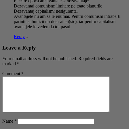
Fiecare epoca are avantaje si dezavantaje:
Dezavantaj comunism: limitare pe toate planurile
Dezavantaj capitalism: nesiguranta.
Avantajele nu am sa le enumar. Pentru comunism intraba-ti
parintii si bunicii nu doar ai tai(sic), iar pentru capitalism
avantajele le vedem la tot pasul.
Reply
↓
Leave a Reply
Your email address will not be published.
Required fields are
marked
*
Comment
*
Name
*