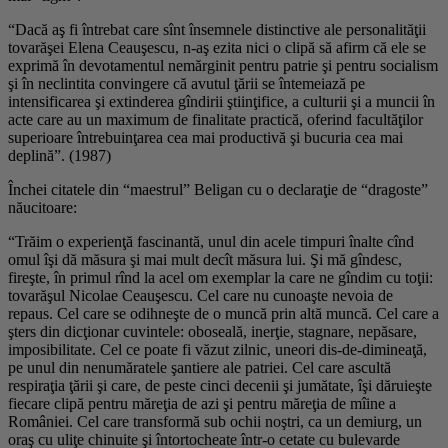
“Dacă aş fi întrebat care sînt însemnele distinctive ale personalităţii
tovarăşei Elena Ceauşescu, n-aş ezita nici o clipă să afirm că ele se
exprimă în devotamentul nemărginit pentru patrie şi pentru socialism
şi în neclintita convingere că avutul ţării se întemeiază pe
intensificarea şi extinderea gîndirii ştiinţifice, a culturii şi a muncii în
acte care au un maximum de finalitate practică, oferind facultăţilor
superioare întrebuinţarea cea mai productivă şi bucuria cea mai
deplină”. (1987)
Închei citatele din “maestrul” Beligan cu o declaraţie de “dragoste”
năucitoare:
“Trăim o experienţă fascinantă, unul din acele timpuri înalte cînd
omul îşi dă măsura şi mai mult decît măsura lui. Şi mă gîndesc,
fireşte, în primul rînd la acel om exemplar la care ne gîndim cu toţii:
tovarăşul Nicolae Ceauşescu. Cel care nu cunoaşte nevoia de
repaus. Cel care se odihneşte de o muncă prin altă muncă. Cel care a
şters din dicţionar cuvintele: oboseală, inerţie, stagnare, nepăsare,
imposibilitate. Cel ce poate fi văzut zilnic, uneori dis-de-dimineaţă,
pe unul din nenumăratele şantiere ale patriei. Cel care ascultă
respiraţia ţării şi care, de peste cinci decenii şi jumătate, îşi dăruieşte
fiecare clipă pentru măreţia de azi şi pentru măreţia de mîine a
României. Cel care transformă sub ochii noştri, ca un demiurg, un
oraş cu uliţe chinuite şi întortocheate într-o cetate cu bulevarde