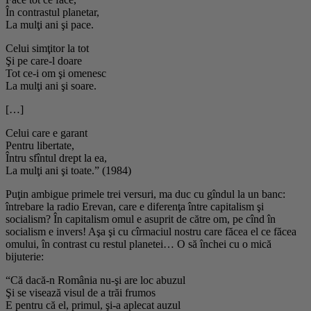
În contrastul planetar,
La mulţi ani şi pace.
Celui simţitor la tot
Şi pe care-l doare
Tot ce-i om şi omenesc
La mulţi ani şi soare.
[…]
Celui care e garant
Pentru libertate,
Întru sfîntul drept la ea,
La mulţi ani şi toate.” (1984)
Puţin ambigue primele trei versuri, ma duc cu gîndul la un banc:
întrebare la radio Erevan, care e diferenţa între capitalism şi
socialism? În capitalism omul e asuprit de către om, pe cînd în
socialism e invers! Aşa şi cu cîrmaciul nostru care făcea el ce făcea
omului, în contrast cu restul planetei… O să închei cu o mică
bijuterie:
“Că dacă-n România nu-şi are loc abuzul
Şi se visează visul de a trăi frumos
E pentru că el, primul, şi-a aplecat auzul