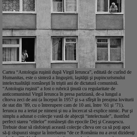
Cartea “Antologia ruşinii după Virgil Ierunca”, editată de curînd de
Humanitas, este o sinteză a linguşirii, laşităţii şi pupincurismului
intelectualităţii româneşti în triştii ani de dictatură comunistă.
“Antologia ruşinii” a fost o rubrică ţinută cu regularitate de
anticomunistul Virgil Ierunca în presa pariziană, de-a lungul a
cîtorva zeci de ani (a început în 1957 şi s-a sfîrşit în preajma loviturii
de stat din ’89, cu o întrerupere cam de 10 ani, între ’61 şi ’71).
Ierunca nu a iertat pe nimeni şi nu a încercat să explice nimic. Pur şi
simplu a adunat o colecţie vastă de abjecţii “intelectuale”, ilustrînd
perfect starea “elitelor” româneşti din epocile Dej şi Ceauşescu.
Trebuie doar să răsfoieşti această colecţie cîteva ore ca să poţi apoi
să-ţi răspunzi singur la întrebarea “de ce România nu a avut dizidenţi