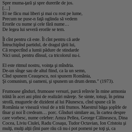
Spre muma-ţară şi spre durerile de jos.
[…]
El ne făcu mai liberi şi mai cu rost pe lume,
Precum ne puse-n faţă oglinda să vedem
Erorile cu nume şi cele fără nume…
De legea lui severă erorile se tem.
Îl cînt pentru că este. Îl cînt pentru că arde
Întruchipînd partidul, de dragul ţării lui,
Că respectînd a lumii pădure de stindarde
Nici unul, pentru dînsul, ca tricolorul nu-i.
El este ritmul nostru, voinţa şi mîndria.
De-un sînge sau de altul fiind, ca la un semn,
Cînd spunem Ceauşescu, noi spunem România,
Şi comunism, şi oameni, şi spunem un drum demn.” (1973).
Frumoase gînduri, frumoase versuri, parcă reînvie în mine armonia
trăită în acei ani plini de realizări măreţe. Se simte, totuşi, în prima
strofă, mugurele de dizident al lui Păunescu, cînd spune că în
România se visează visul de a trăi frumos. Maestrul băga şopîrle de
tînar şi noi îl credeam… porc. Gînduri similare au, în cartea despre
care vorbesc, nume celebre: Amza Pellea, George Călineascu, Dina
Cocea, Liviu Ciulei, Radu Cosaşu, Tudor Octavian, Ion Cristoiu şi
mulţi, mulţi alţii (îmi pare rău că nu-i pot pomeni pe toţi şi, ca