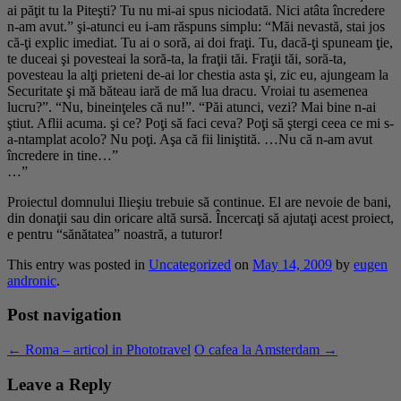
ai păţit tu la Piteşti? Tu nu mi-ai spus niciodată. Nici atâta încredere
n-am avut.” şi-atunci eu i-am răspuns simplu: “Măi nevastă, stai jos
că-ţi explic imediat. Tu ai o soră, ai doi fraţi. Tu, dacă-ţi spuneam ţie,
te duceai şi povesteai la soră-ta, la fraţii tăi. Fraţii tăi, soră-ta,
povesteau la alţi prieteni de-ai lor chestia asta şi, zic eu, ajungeam la
Securitate şi mă băteau iară de mă lua dracu. Vroiai tu asemenea
lucru?”. “Nu, bineinţeles că nu!”. “Păi atunci, vezi? Mai bine n-ai
ştiut. Aflii acuma. şi ce? Poţi să faci ceva? Poţi să ştergi ceea ce mi s-
a-ntamplat acolo? Nu poţi. Aşa că fii liniştită. …Nu că n-am avut
încredere in tine…”
…”
Proiectul domnului Ilieşiu trebuie să continue. El are nevoie de bani,
din donaţii sau din oricare altă sursă. Încercaţi să ajutaţi acest proiect,
e pentru “sănătatea” noastră, a tuturor!
This entry was posted in
Uncategorized
on
May 14, 2009
by
eugen
andronic
.
Post navigation
←
Roma – articol in Phototravel
O cafea la Amsterdam
→
Leave a Reply