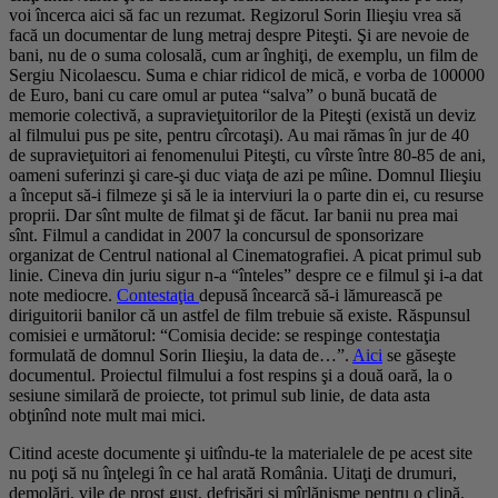
voi încerca aici să fac un rezumat. Regizorul Sorin Ilieşiu vrea să
facă un documentar de lung metraj despre Piteşti. Şi are nevoie de
bani, nu de o suma colosală, cum ar înghiţi, de exemplu, un film de
Sergiu Nicolaescu. Suma e chiar ridicol de mică, e vorba de 100000
de Euro, bani cu care omul ar putea “salva” o bună bucată de
memorie colectivă, a supravieţuitorilor de la Piteşti (există un deviz
al filmului pus pe site, pentru cîrcotaşi). Au mai rămas în jur de 40
de supravieţuitori ai fenomenului Piteşti, cu vîrste între 80-85 de ani,
oameni suferinzi şi care-şi duc viaţa de azi pe mîine. Domnul Ilieşiu
a început să-i filmeze şi să le ia interviuri la o parte din ei, cu resurse
proprii. Dar sînt multe de filmat şi de făcut. Iar banii nu prea mai
sînt. Filmul a candidat in 2007 la concursul de sponsorizare
organizat de Centrul national al Cinematografiei. A picat primul sub
linie. Cineva din juriu sigur n-a “înteles” despre ce e filmul şi i-a dat
note mediocre.
Contestaţia
depusă încearcă să-i lămurească pe
diriguitorii banilor că un astfel de film trebuie să existe. Răspunsul
comisiei e următorul: “Comisia decide: se respinge contestaţia
formulată de domnul Sorin Ilieşiu, la data de…”.
Aici
se găseşte
documentul. Proiectul filmului a fost respins şi a două oară, la o
sesiune similară de proiecte, tot primul sub linie, de data asta
obţinînd note mult mai mici.
Citind aceste documente şi uitîndu-te la materialele de pe acest site
nu poţi să nu înţelegi în ce hal arată România. Uitaţi de drumuri,
demolări, vile de prost gust, defrisări şi mîrlănisme pentru o clipă.