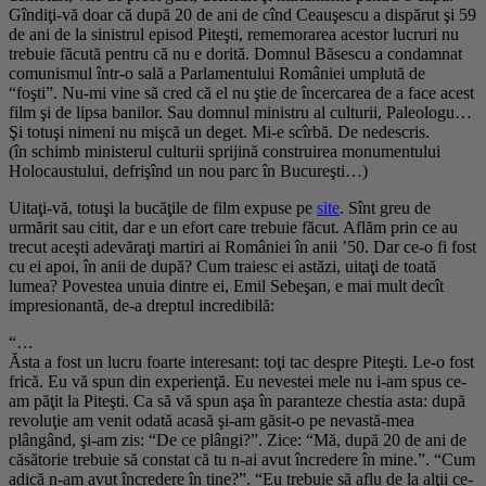
Gîndiţi-vă doar că după 20 de ani de cînd Ceauşescu a dispărut şi 59
de ani de la sinistrul episod Piteşti, rememorarea acestor lucruri nu
trebuie făcută pentru că nu e dorită. Domnul Băsescu a condamnat
comunismul într-o sală a Parlamentului României umplută de
“foşti”. Nu-mi vine să cred că el nu ştie de încercarea de a face acest
film şi de lipsa banilor. Sau domnul ministru al culturii, Paleologu…
Şi totuşi nimeni nu mişcă un deget. Mi-e scîrbă. De nedescris.
(în schimb ministerul culturii sprijină construirea monumentului
Holocaustului, defrişînd un nou parc în Bucureşti…)
Uitaţi-vă, totuşi la bucăţile de film expuse pe
site
. Sînt greu de
urmărit sau citit, dar e un efort care trebuie făcut. Aflăm prin ce au
trecut aceşti adevăraţi martiri ai României în anii ’50. Dar ce-o fi fost
cu ei apoi, în anii de după? Cum traiesc ei astăzi, uitaţi de toată
lumea? Povestea unuia dintre ei, Emil Sebeşan, e mai mult decît
impresionantă, de-a dreptul incredibilă:
“…
Ăsta a fost un lucru foarte interesant: toţi tac despre Piteşti. Le-o fost
frică. Eu vă spun din experienţă. Eu nevestei mele nu i-am spus ce-
am păţit la Piteşti. Ca să vă spun aşa în paranteze chestia asta: după
revoluţie am venit odată acasă şi-am găsit-o pe nevastă-mea
plângând, şi-am zis: “De ce plângi?”. Zice: “Mă, după 20 de ani de
căsătorie trebuie să constat că tu n-ai avut încredere în mine.”. “Cum
adică n-am avut încredere în tine?”. “Eu trebuie să aflu de la alţii ce-