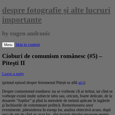
despre fotografie şi alte lucruri
importante
by eugen andronic
Skip to content
Menu
Cioburi de comunism românesc (#5) –
Piteşti II
Leave a reply
(primul episod despre fenomenul Pitești se află
aici
)
Despre comunismul românesc nu se vorbeste cît ar trebui, iar cînd se
vorbeşte există multe subiecte tabu sau, oricum, foarte delicate, de la
dosarele “foştilor” şi pînă la metodele de tortură aplicate în lagărele
şi închisorile de exterminare politică. Rememorarea unor
evenimente, pătrunderea în esenţa lor, analiza obiectivă acum, după
zeci de ani de cînd au avut loc, sînt lucruri absolut necesare pentru