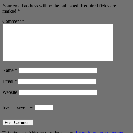
Your email address will not be published.
Required fields are
marked
*
Comment
*
Name
*
Email
*
Website
five
+
seven
=
This site uses Akismet to reduce spam.
Learn how your comment