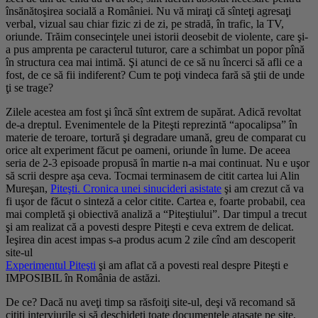
însănătoşirea socială a României. Nu vă miraţi că sînteţi agresaţi
verbal, vizual sau chiar fizic zi de zi, pe stradă, în trafic, la TV,
oriunde. Trăim consecinţele unei istorii deosebit de violente, care şi-
a pus amprenta pe caracterul tuturor, care a schimbat un popor pînă
în structura cea mai intimă. Şi atunci de ce să nu încerci să afli ce a
fost, de ce să fii indiferent? Cum te poţi vindeca fară să ştii de unde
ţi se trage?
Zilele acestea am fost şi încă sînt extrem de supărat. Adică revoltat
de-a dreptul. Evenimentele de la Piteşti reprezintă “apocalipsa” în
materie de teroare, tortură şi degradare umană, greu de comparat cu
orice alt experiment făcut pe oameni, oriunde în lume. De aceea
seria de 2-3 episoade propusă în martie n-a mai continuat. Nu e uşor
să scrii despre aşa ceva. Tocmai terminasem de citit cartea lui Alin
Mureşan,
Piteşti. Cronica unei sinucideri asistate
şi am crezut că va
fi uşor de făcut o sinteză a celor citite. Cartea e, foarte probabil, cea
mai completă şi obiectivă analiză a “Piteştiului”. Dar timpul a trecut
şi am realizat că a povesti despre Piteşti e ceva extrem de delicat.
Ieşirea din acest impas s-a produs acum 2 zile cînd am descoperit
site-ul
Experimentul Piteşti
şi am aflat că a povesti
real
despre Piteşti e
IMPOSIBIL în România de astăzi.
De ce? Dacă nu aveţi timp sa răsfoiţi site-ul, deşi vă recomand să
citiţi interviurile şi să deschideţi toate documentele ataşate pe site,