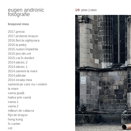
eugen andronic
1
/9
prev
|
next
fotografie
braşovul meu
2017.grecia
2017.proteste.brașov
2016.flori.la.sighișoara
2016.la.peleș
2015.nuduri.împietrite
2015.țevi.din.cet
2015.cai.în.dunăre
2014.talcioc.2
2014.talcioc.1
2014.oameni la mare
2014.pătrate
2014.strada mea
oamenii pe care nu-i vedem
la mare
vama goală
haihui prin vamă
vama.1
vama.2
milieuri de caliacra
fîşii de braşov
hong kong
în cartier
cet