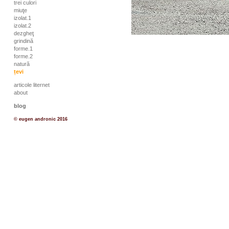
trei culori
miuţe
izolat.1
izolat.2
dezgheţ
grindină
forme.1
forme.2
natură
țevi
articole liternet
about
blog
© eugen andronic 2016