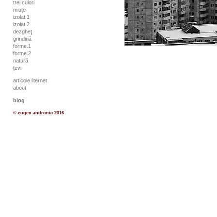
trei culori
miuţe
izolat.1
izolat.2
dezgheţ
grindină
forme.1
forme.2
natură
țevi
articole liternet
about
blog
© eugen andronic 2016