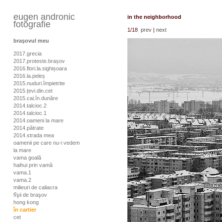
eugen andronic
in the neighborhood
fotografie
1
/18
prev
|
next
braşovul meu
2017.grecia
2017.proteste.brașov
2016.flori.la.sighișoara
2016.la.peleș
2015.nuduri.împietrite
2015.țevi.din.cet
2015.cai.în.dunăre
2014.talcioc.2
2014.talcioc.1
2014.oameni la mare
2014.pătrate
2014.strada mea
oamenii pe care nu-i vedem
la mare
vama goală
haihui prin vamă
vama.1
vama.2
milieuri de caliacra
fîşii de braşov
hong kong
în cartier
cet