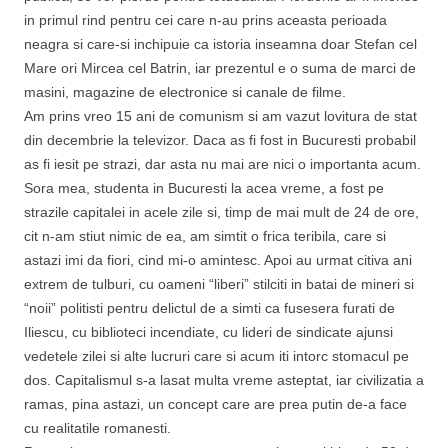
in primul rind pentru cei care n-au prins aceasta perioada
neagra si care-si inchipuie ca istoria inseamna doar Stefan cel
Mare ori Mircea cel Batrin, iar prezentul e o suma de marci de
masini, magazine de electronice si canale de filme.
Am prins vreo 15 ani de comunism si am vazut lovitura de stat
din decembrie la televizor. Daca as fi fost in Bucuresti probabil
as fi iesit pe strazi, dar asta nu mai are nici o importanta acum.
Sora mea, studenta in Bucuresti la acea vreme, a fost pe
strazile capitalei in acele zile si, timp de mai mult de 24 de ore,
cit n-am stiut nimic de ea, am simtit o frica teribila, care si
astazi imi da fiori, cind mi-o amintesc. Apoi au urmat citiva ani
extrem de tulburi, cu oameni “liberi” stilciti in batai de mineri si
“noii” politisti pentru delictul de a simti ca fusesera furati de
Iliescu, cu biblioteci incendiate, cu lideri de sindicate ajunsi
vedetele zilei si alte lucruri care si acum iti intorc stomacul pe
dos. Capitalismul s-a lasat multa vreme asteptat, iar civilizatia a
ramas, pina astazi, un concept care are prea putin de-a face
cu realitatile romanesti.