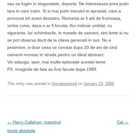
sau sa fugim in singuratate, departe. Ne intereseaza prea putin
tara in care traim. Si si mai putin trecutul ei apropiat, care a
provocat tot acest dezastru. Romania ar fi atit de frumoasa,
vorba cuiva, daca n-ar fi locuita. Aici trebuie umblat, cu
siguranta. Iar schimbarile, in masele de oameni, sint lente si nu
se pot observa decit de la citeva generatii in sus. Nu e
pesimism, e doar ceea ce constat dupa 20 de ani de cind
oamenii mureau in strada pentru un ideal abstract.
Voi adauga, sper, mai multe episoade acestei teme.
PS. Imaginile de fata au fost facute dupa 1989.
This entry was posted in
Uncategorized
on
January 23, 2009
.
Post
←
Harry Callahan, maestrul
Cai
→
navigation
linistii absolute