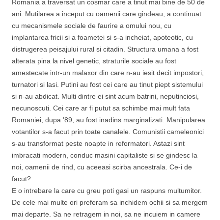
Romania a traversat un cosmar care a tinut mai bine de 50 de
ani. Mutilarea a inceput cu oamenii care gindeau, a continuat
cu mecanismele sociale de faurire a omului nou, cu
implantarea fricii si a foametei si s-a incheiat, apoteotic, cu
distrugerea peisajului rural si citadin. Structura umana a fost
alterata pina la nivel genetic, straturile sociale au fost
amestecate intr-un malaxor din care n-au iesit decit impostori,
turnatori si lasi. Putini au fost cei care au tinut piept sistemului
si n-au abdicat. Multi dintre ei sint acum batrini, neputinciosi,
necunoscuti. Cei care ar fi putut sa schimbe mai mult fata
Romaniei, dupa ’89, au fost inadins marginalizati. Manipularea
votantilor s-a facut prin toate canalele. Comunistii cameleonici
s-au transformat peste noapte in reformatori. Astazi sint
imbracati modern, conduc masini capitaliste si se gindesc la
noi, oamenii de rind, cu aceeasi scirba ancestrala. Ce-i de
facut?
E o intrebare la care cu greu poti gasi un raspuns multumitor.
De cele mai multe ori preferam sa inchidem ochii si sa mergem
mai departe. Sa ne retragem in noi, sa ne incuiem in camere