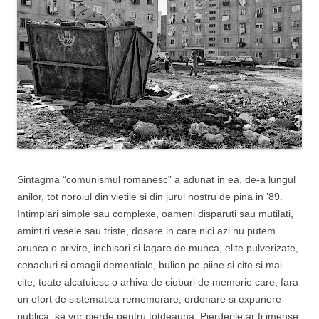
Sintagma “comunismul romanesc” a adunat in ea, de-a lungul
anilor, tot noroiul din vietile si din jurul nostru de pina in ’89.
Intimplari simple sau complexe, oameni disparuti sau mutilati,
amintiri vesele sau triste, dosare in care nici azi nu putem
arunca o privire, inchisori si lagare de munca, elite pulverizate,
cenacluri si omagii dementiale, bulion pe piine si cite si mai
cite, toate alcatuiesc o arhiva de cioburi de memorie care, fara
un efort de sistematica rememorare, ordonare si expunere
publica, se vor pierde pentru totdeauna. Pierderile ar fi imense